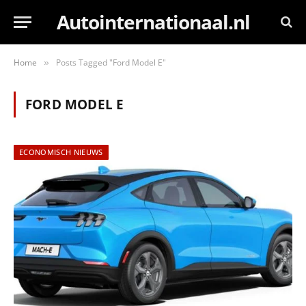
Autointernationaal.nl
Home
Posts Tagged "Ford Model E"
»
FORD MODEL E
ECONOMISCH NIEUWS