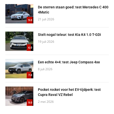
De sterren staan goed: test Mercedes C 400
4Matic
21 juli 2026
9.0
Stelt nogal teleur: test Kia K4 1.0 T-GDi
19 juli 2026
6.0
Een echte 4×4: test Jeep Compass 4xe
8 juli 2026
7.0
Pocket rocket voor het EV-tijdperk: test
Cupra Raval VZ Rebel
2 mei 2026
9.0