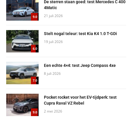
De sterren staan goed: test Mercedes C 400
4Matic
21 juli 2026
9.0
Stelt nogal teleur: test Kia K4 1.0 T-GDi
19 juli 2026
6.0
Een echte 4×4: test Jeep Compass 4xe
8 juli 2026
7.0
Pocket rocket voor het EV-tijdperk: test
Cupra Raval VZ Rebel
2 mei 2026
9.0