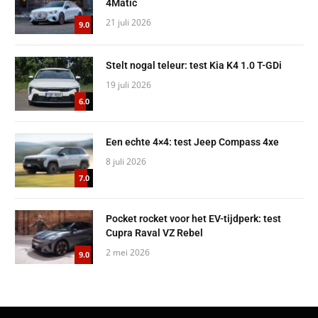
4Matic
21 juli 2026
9.0
Stelt nogal teleur: test Kia K4 1.0 T-GDi
19 juli 2026
6.0
Een echte 4×4: test Jeep Compass 4xe
8 juli 2026
7.0
Pocket rocket voor het EV-tijdperk: test
Cupra Raval VZ Rebel
2 mei 2026
9.0