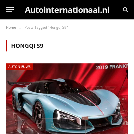
Autointernationaal.nl
Home
Posts Tagged "Hongqi S9"
»
HONGQI S9
AUTONIEUWS