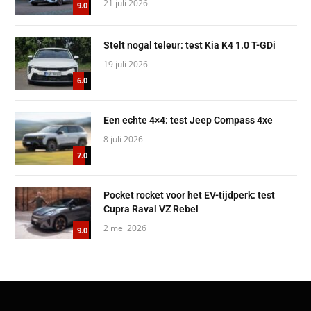
21 juli 2026
9.0
Stelt nogal teleur: test Kia K4 1.0 T-GDi
19 juli 2026
6.0
Een echte 4×4: test Jeep Compass 4xe
8 juli 2026
7.0
Pocket rocket voor het EV-tijdperk: test
Cupra Raval VZ Rebel
2 mei 2026
9.0