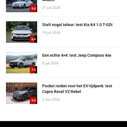
21 juli 2026
9.0
Stelt nogal teleur: test Kia K4 1.0 T-GDi
19 juli 2026
6.0
Een echte 4×4: test Jeep Compass 4xe
8 juli 2026
7.0
Pocket rocket voor het EV-tijdperk: test
Cupra Raval VZ Rebel
2 mei 2026
9.0