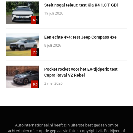
Stelt nogal teleur: test Kia K4 1.0 T-GDi
19 juli 2026
6.0
Een echte 4×4: test Jeep Compass 4xe
8 juli 2026
7.0
Pocket rocket voor het EV-tijdperk: test
Cupra Raval VZ Rebel
2 mei 2026
9.0
Autointernationaal.nl heeft zijn uiterste best gedaan om te
achterhalen of er op de geplaatste foto's copyright zit. Bedrijven of