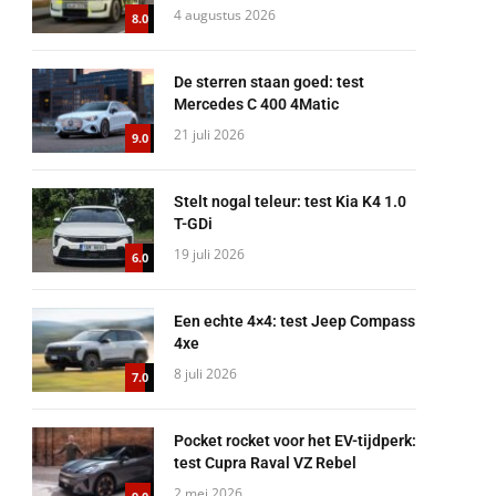
4 augustus 2026
8.0
De sterren staan goed: test
Mercedes C 400 4Matic
21 juli 2026
9.0
Stelt nogal teleur: test Kia K4 1.0
T-GDi
19 juli 2026
6.0
Een echte 4×4: test Jeep Compass
4xe
8 juli 2026
7.0
Pocket rocket voor het EV-tijdperk:
test Cupra Raval VZ Rebel
2 mei 2026