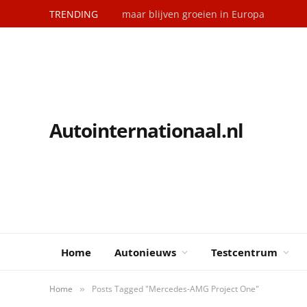
TRENDING
maar blijven groeien in Europa
Autointernationaal.nl
Home
Autonieuws
Testcentrum
Home
Posts Tagged "Mercedes-AMG Project One"
»