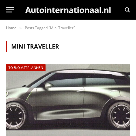
Autointernationaal.nl
Home
Posts Tagged "Mini Traveller"
»
MINI TRAVELLER
TOEKOMSTPLANNEN