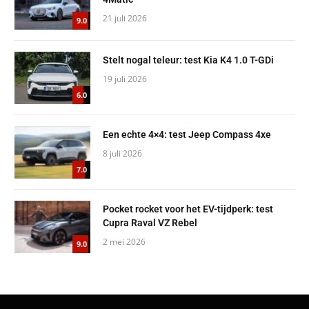
21 juli 2026
9.0
Stelt nogal teleur: test Kia K4 1.0 T-GDi
19 juli 2026
6.0
Een echte 4×4: test Jeep Compass 4xe
8 juli 2026
7.0
Pocket rocket voor het EV-tijdperk: test
Cupra Raval VZ Rebel
2 mei 2026
9.0