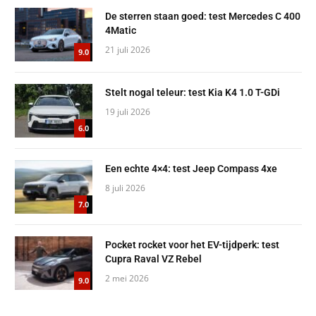
De sterren staan goed: test Mercedes C 400
4Matic
21 juli 2026
9.0
Stelt nogal teleur: test Kia K4 1.0 T-GDi
19 juli 2026
6.0
Een echte 4×4: test Jeep Compass 4xe
8 juli 2026
7.0
Pocket rocket voor het EV-tijdperk: test
Cupra Raval VZ Rebel
2 mei 2026
9.0