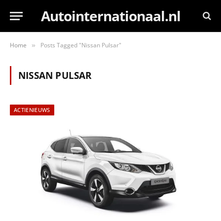
Autointernationaal.nl
Home
Posts Tagged "Nissan Pulsar"
»
NISSAN PULSAR
ACTIENIEUWS