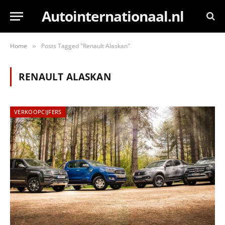
Autointernationaal.nl
Home
Posts Tagged "Renault Alaskan"
»
RENAULT ALASKAN
VERKOOPCIJFERS