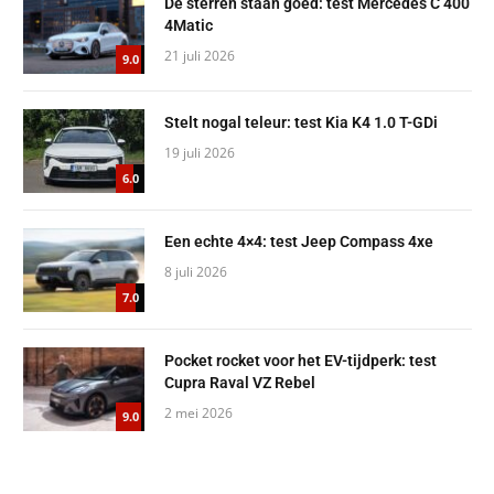
De sterren staan goed: test Mercedes C 400
4Matic
21 juli 2026
9.0
Stelt nogal teleur: test Kia K4 1.0 T-GDi
19 juli 2026
6.0
Een echte 4×4: test Jeep Compass 4xe
8 juli 2026
7.0
Pocket rocket voor het EV-tijdperk: test
Cupra Raval VZ Rebel
2 mei 2026
9.0