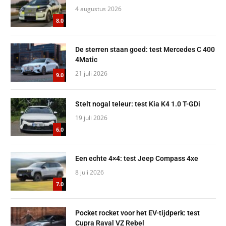
4 augustus 2026
8.0
De sterren staan goed: test Mercedes C 400
4Matic
21 juli 2026
9.0
Stelt nogal teleur: test Kia K4 1.0 T-GDi
19 juli 2026
6.0
Een echte 4×4: test Jeep Compass 4xe
8 juli 2026
7.0
Pocket rocket voor het EV-tijdperk: test
Cupra Raval VZ Rebel