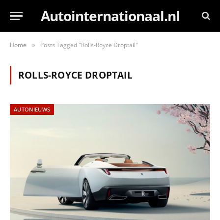
Autointernationaal.nl
Home
Posts Tagged "Rolls-Royce Droptail"
»
ROLLS-ROYCE DROPTAIL
AUTONIEUWS