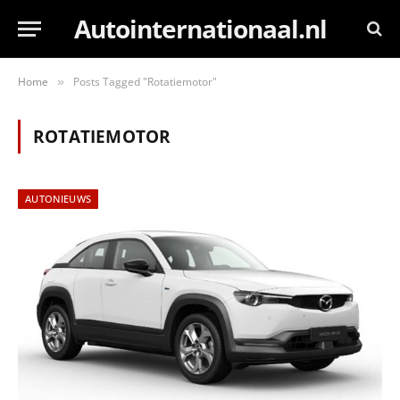
Autointernationaal.nl
Home
Posts Tagged "Rotatiemotor"
»
ROTATIEMOTOR
AUTONIEUWS