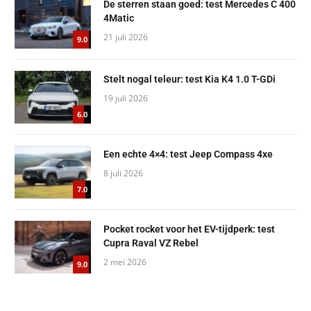
De sterren staan goed: test Mercedes C 400
4Matic
21 juli 2026
9.0
Stelt nogal teleur: test Kia K4 1.0 T-GDi
19 juli 2026
6.0
Een echte 4×4: test Jeep Compass 4xe
8 juli 2026
7.0
Pocket rocket voor het EV-tijdperk: test
Cupra Raval VZ Rebel
2 mei 2026
9.0