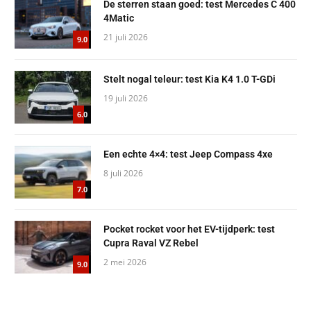
De sterren staan goed: test Mercedes C 400
4Matic
21 juli 2026
9.0
Stelt nogal teleur: test Kia K4 1.0 T-GDi
19 juli 2026
6.0
Een echte 4×4: test Jeep Compass 4xe
8 juli 2026
7.0
Pocket rocket voor het EV-tijdperk: test
Cupra Raval VZ Rebel
2 mei 2026
9.0