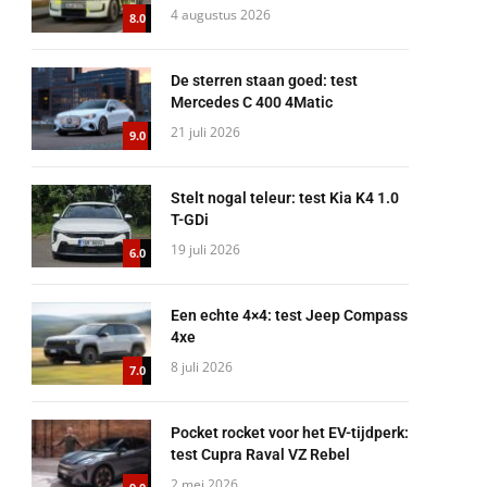
4 augustus 2026
8.0
De sterren staan goed: test
Mercedes C 400 4Matic
21 juli 2026
9.0
Stelt nogal teleur: test Kia K4 1.0
T-GDi
19 juli 2026
6.0
Een echte 4×4: test Jeep Compass
4xe
8 juli 2026
7.0
Pocket rocket voor het EV-tijdperk:
test Cupra Raval VZ Rebel
2 mei 2026