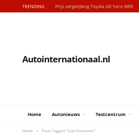
TRENDING
Prijs vergelijking Toyota GR Yaris WRE
Autointernationaal.nl
Home
Autonieuws
Testcentrum
Home
Posts Tagged "Seat Formentor"
»