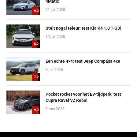
4Matic
21 juli 2026
9.0
Stelt nogal teleur: test Kia K4 1.0 T-GDi
19 juli 2026
6.0
Een echte 4×4: test Jeep Compass 4xe
8 juli 2026
7.0
Pocket rocket voor het EV-tijdperk: test
Cupra Raval VZ Rebel
2 mei 2026
9.0