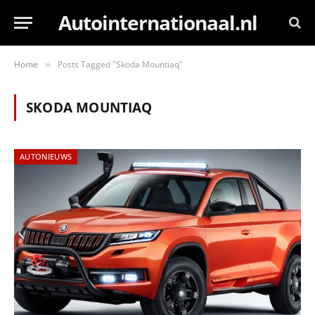
Autointernationaal.nl
Home
Posts Tagged "Skoda Mountiaq"
»
SKODA MOUNTIAQ
AUTONIEUWS