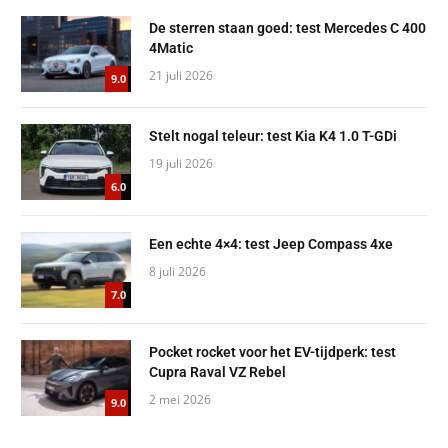
De sterren staan goed: test Mercedes C 400
4Matic
21 juli 2026
9.0
Stelt nogal teleur: test Kia K4 1.0 T-GDi
19 juli 2026
6.0
Een echte 4×4: test Jeep Compass 4xe
8 juli 2026
7.0
Pocket rocket voor het EV-tijdperk: test
Cupra Raval VZ Rebel
2 mei 2026
9.0