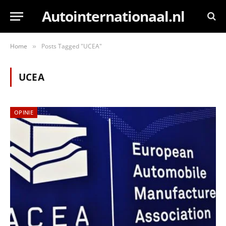
Autointernationaal.nl
Home
Posts Tagged "UCEA"
»
UCEA
OPINIE