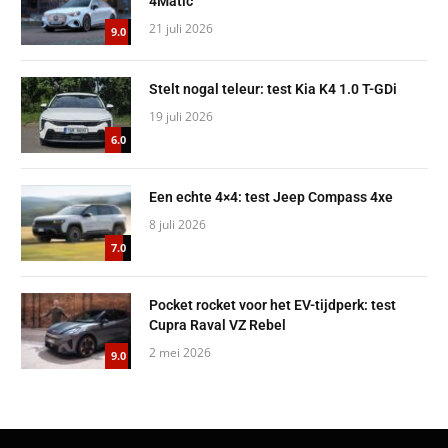
4Matic
21 juli 2026
9.0
Stelt nogal teleur: test Kia K4 1.0 T-GDi
19 juli 2026
6.0
Een echte 4×4: test Jeep Compass 4xe
8 juli 2026
7.0
Pocket rocket voor het EV-tijdperk: test
Cupra Raval VZ Rebel
2 mei 2026
9.0