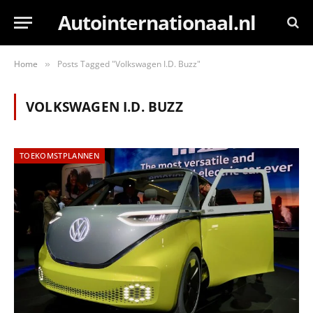
Autointernationaal.nl
Home
Posts Tagged "Volkswagen I.D. Buzz"
»
VOLKSWAGEN I.D. BUZZ
TOEKOMSTPLANNEN