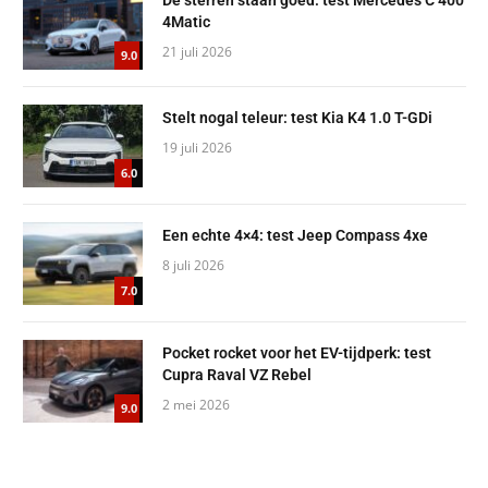
4Matic
21 juli 2026
9.0
Stelt nogal teleur: test Kia K4 1.0 T-GDi
19 juli 2026
6.0
Een echte 4×4: test Jeep Compass 4xe
8 juli 2026
7.0
Pocket rocket voor het EV-tijdperk: test
Cupra Raval VZ Rebel
2 mei 2026
9.0