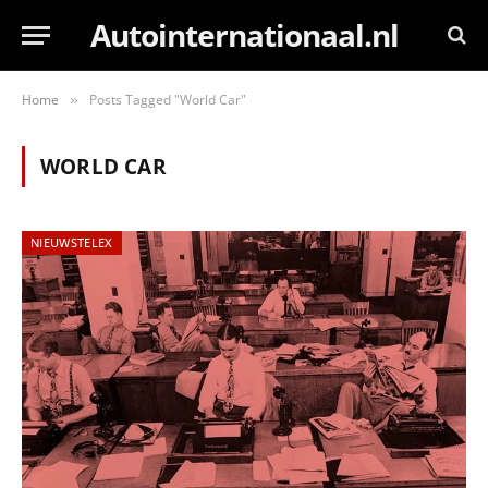
Autointernationaal.nl
Home
Posts Tagged "World Car"
»
WORLD CAR
NIEUWSTELEX