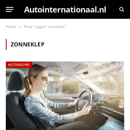
Autointernationaal.nl
Home
Posts Tagged "zonneklep"
»
ZONNEKLEP
AUTONIEUWS