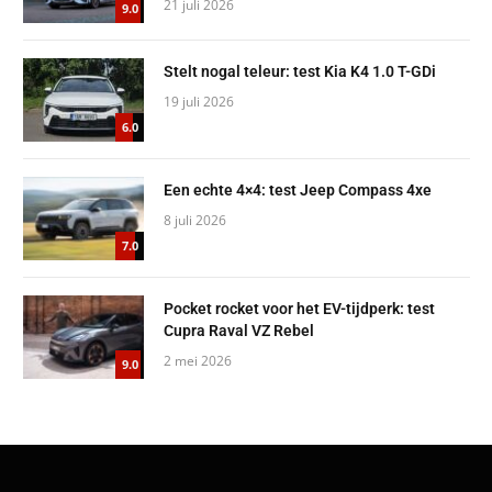
21 juli 2026
9.0
Stelt nogal teleur: test Kia K4 1.0 T-GDi
19 juli 2026
6.0
Een echte 4×4: test Jeep Compass 4xe
8 juli 2026
7.0
Pocket rocket voor het EV-tijdperk: test
Cupra Raval VZ Rebel
2 mei 2026
9.0