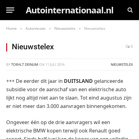
Autointernationaal.nl
Home
Autonieuws
Nieuwstelex
Nieuwstelex
»
»
»
Nieuwstelex
0
BY
TORALT DEINUM
ON
11 JULI 2016
NIEUWSTELEX
+++ De eerder dit jaar in
DUITSLAND
gelanceerde
subsidie voor de aanschaf van een elektrische auto
lijkt nog altijd niet aan te slaan. Tot eind augustus zijn
er niet meer dan 3.000 aanvragen binnengekomen.
Ongeveer één op de drie aanvragers wil een
elektrische BMW kopen terwijl ook Renault goed
scoort. Sinds half juni kan de koper van een volledig