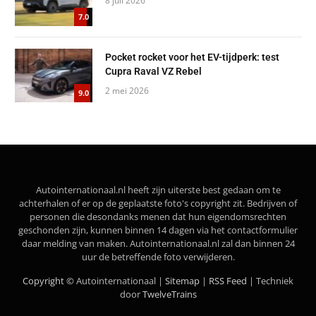
8 juli 2026
7.0
Pocket rocket voor het EV-tijdperk: test
Cupra Raval VZ Rebel
2 mei 2026
9.0
Autointernationaal.nl heeft zijn uiterste best gedaan om te
achterhalen of er op de geplaatste foto's copyright zit. Bedrijven of
personen die desondanks menen dat hun eigendomsrechten
geschonden zijn, kunnen binnen 14 dagen via het contactformulier
daar melding van maken. Autointernationaal.nl zal dan binnen 24
uur de betreffende foto verwijderen.
Copyright ©
Autointernationaal |
Sitemap
|
RSS Feed
| Techniek
door
TwelveTrains