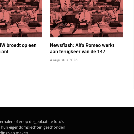
MW broedt op een
Newsflash: Alfa Romeo werkt
iant
aan terugkeer van de 147
4 augustus 2026
erhalen of er op de geplaatste foto's
dat hun eigendomsrechten geschonden
lding van maken.