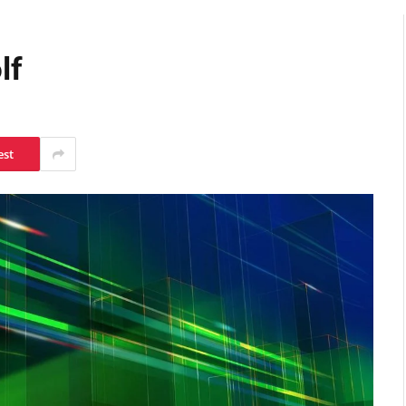
lf
est