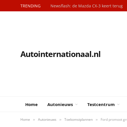
TRENDING
Newsflash: de Mazda CX-3 keert terug
Autointernationaal.nl
Home
Autonieuws
Testcentrum
Home
Autonieuws
Toekomstplannen
Ford promoot gr
»
»
»