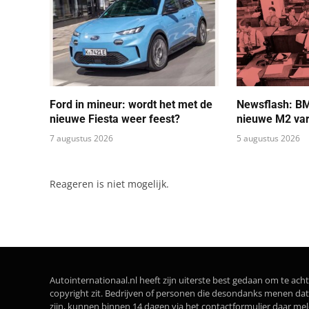
Ford in mineur: wordt het met de
Newsflash: B
nieuwe Fiesta weer feest?
nieuwe M2 var
7 augustus 2026
5 augustus 2026
Reageren is niet mogelijk.
Autointernationaal.nl heeft zijn uiterste best gedaan om te acht
copyright zit. Bedrijven of personen die desondanks menen 
zijn, kunnen binnen 14 dagen via het contactformulier daar me