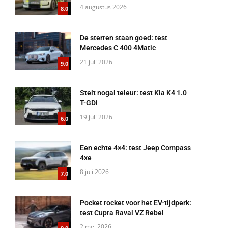
4 augustus 2026
8.0
De sterren staan goed: test
Mercedes C 400 4Matic
21 juli 2026
9.0
Stelt nogal teleur: test Kia K4 1.0
T-GDi
19 juli 2026
6.0
Een echte 4×4: test Jeep Compass
4xe
8 juli 2026
7.0
Pocket rocket voor het EV-tijdperk:
test Cupra Raval VZ Rebel
2 mei 2026