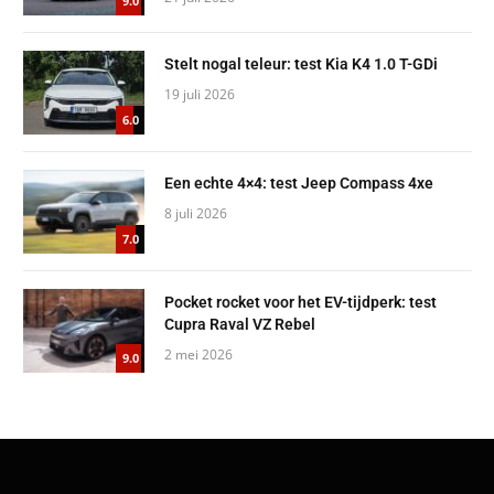
9.0
Stelt nogal teleur: test Kia K4 1.0 T-GDi
19 juli 2026
6.0
Een echte 4×4: test Jeep Compass 4xe
8 juli 2026
7.0
Pocket rocket voor het EV-tijdperk: test
Cupra Raval VZ Rebel
2 mei 2026
9.0