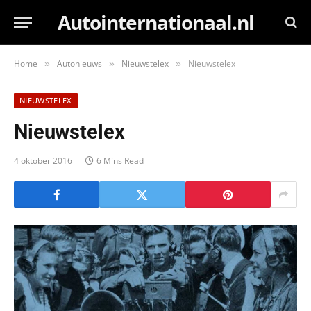
Autointernationaal.nl
Home
Autonieuws
Nieuwstelex
Nieuwstelex
»
»
»
NIEUWSTELEX
Nieuwstelex
4 oktober 2016
6 Mins Read