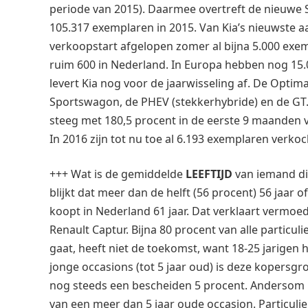
periode van 2015). Daarmee overtreft de nieuwe 
105.317 exemplaren in 2015. Van Kia’s nieuwste aa
verkoopstart afgelopen zomer al bijna 5.000 exe
ruim 600 in Nederland. In Europa hebben nog 15.0
levert Kia nog voor de jaarwisseling af. De Opti
Sportswagon, de PHEV (stekkerhybride) en de GT.
steeg met 180,5 procent in de eerste 9 maanden va
In 2016 zijn tot nu toe al 6.193 exemplaren verkoc
+++ Wat is de gemiddelde
LEEFTIJD
van iemand di
blijkt dat meer dan de helft (56 procent) 56 jaar 
koopt in Nederland 61 jaar. Dat verklaart vermoede
Renault Captur. Bijna 80 procent van alle particul
gaat, heeft niet de toekomst, want 18-25 jarigen 
jonge occasions (tot 5 jaar oud) is deze kopersg
nog steeds een bescheiden 5 procent. Andersom 
van een meer dan 5 jaar oude occasion. Particul