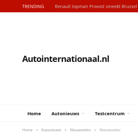
TRENDING
Renault topman Provost smeekt Brusse
Autointernationaal.nl
Home
Autonieuws
Testcentrum
Home
Autonieuws
Nieuwstelex
Nieuwstelex
»
»
»