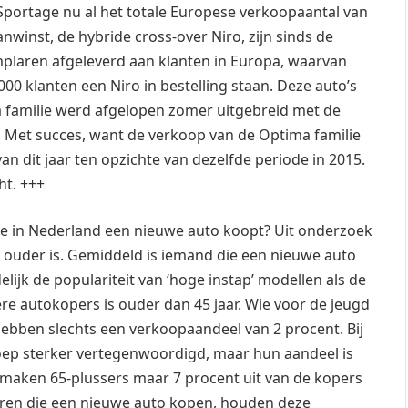
Sportage nu al het totale Europese verkoopaantal van
nwinst, de hybride cross-over Niro, zijn sinds de
mplaren afgeleverd aan klanten in Europa, waarvan
00 klanten een Niro in bestelling staan. Deze auto’s
ma familie werd afgelopen zomer uitgebreid met de
 Met succes, want de verkoop van de Optima familie
n dit jaar ten opzichte van dezelfde periode in 2015.
ht. +++
e in Nederland een nieuwe auto koopt? Uit onderzoek
of ouder is. Gemiddeld is iemand die een nieuwe auto
lijk de populariteit van ‘hoge instap’ modellen als de
iere autokopers is ouder dan 45 jaar. Wie voor de jeugd
hebben slechts een verkoopaandeel van 2 procent. Bij
roep sterker vertegenwoordigd, maar hun aandeel is
maken 65-plussers maar 7 procent uit van de kopers
ieren die een nieuwe auto kopen, houden deze