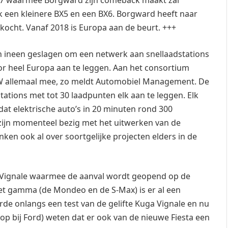
BX7 waarmee Borgward zijn comeback maakt zal
ook een kleinere BX5 en een BX6. Borgward heeft naar
rkocht. Vanaf 2018 is Europa aan de beurt. +++
 ineen geslagen om een netwerk aan snellaadstations
r heel Europa aan te leggen. Aan het consortium
W allemaal mee, zo meldt Automobiel Management. De
ations met tot 30 laadpunten elk aan te leggen. Elk
dat elektrische auto’s in 20 minuten rond 300
 zijn momenteel bezig met het uitwerken van de
nken ook al over soortgelijke projecten elders in de
 Vignale waarmee de aanval wordt geopend op de
t gamma (de Mondeo en de S-Max) is er al een
erde onlangs een test van de gelifte Kuga Vignale en nu
p bij Ford) weten dat er ook van de nieuwe Fiesta een