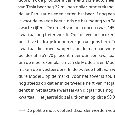
doorbrak de producent van elektrische auto’s een 
van Tesla bedroeg 22 miljoen dollar, omgerekend 
dollar. Een jaar geleden zetten het bedrijf nog een
is voor de tweede keer sinds de beursgang van Tes
zwarte cijfers. De omzet van het concern was 145
kwartaal nog beter wordt. Ook de veelbesproken in
positieve bijdrage kunnen zorgen volgens hem. T
kwartaal flink meer wagens aan de man had weten
bolides af, zo’n 70 procent meer dan een kwartaal e
om de meer exemplaren van de Models S en Model
maken op investeerders. In de tweede helft van vo
dure Model 3 op de markt. Voor het zover is zou T
nog steeds op dat er in de tweede helft van het 
denkt in het laatste kwartaal van dit jaar dus no
kwartaal. Het jaarsaldo zal uitkomen op circa 90.0
+++ De politie moet veel zichtbaarder worden v