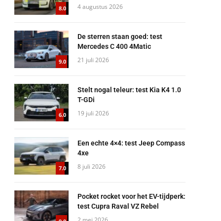
4 augustus 2026
8.0
De sterren staan goed: test
Mercedes C 400 4Matic
21 juli 2026
9.0
Stelt nogal teleur: test Kia K4 1.0
T-GDi
19 juli 2026
6.0
Een echte 4×4: test Jeep Compass
4xe
8 juli 2026
7.0
Pocket rocket voor het EV-tijdperk:
test Cupra Raval VZ Rebel
2 mei 2026