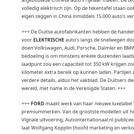
afgebouwde Chinese auto’s rijklaar maken. De 
volledig elektrisch zijn. Op de tekentafel staan 
eigen zeggen in China inmiddels 15.000 auto’s ve
+++ De Duitse autofabrikanten hebben de handen
voor
ELEKTRISCHE
auto’s langs de snelwegen doo
doen Volkswagen, Audi, Porsche, Daimler en BM
bedoeling is om minstens enkele duizenden laadst
laadpunt zou een capaciteit tot 350 kW krijgen zo
kilometer extra bereik op kunnen laden. Partijen
verdere details, aldus het vakblad. De Duitsers de
wereld, met name in de Verenigde Staten. +++
+++
FORD
maakt werk van haar nieuwe luxelabel
premiummerken. Van de grootste modellen uit he
Vignale uitvoering, Autointernationaal.nl publice
laat Wolfgang Kopplin (hoofd marketing en verkoo