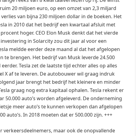
lange reeks van 8 kwartaalverliezen op rij. De winst
ruim 20 miljoen euro, op een omzet van 2,3 miljard
 verlies van bijna 230 miljoen dollar in de boeken. Het
la in 2010 dat het bedrijf een kwartaal afsluit met
 procent hoger. CEO Elon Musk denkt dat het vierde
vestering in Solarcity zou dit jaar al voor een
esla meldde eerder deze maand al dat het afgelopen
 te brengen. Het bedrijf van Musk leverde 24.500
erder. Tesla zet de laatste tijd echter alles op alles
 X af te leveren. De autobouwer wil graag indruk
lgend jaar brengt het bedrijf het kleinere en minder
esla graag nog extra kapitaal ophalen. Tesla rekent er
jaar 50.000 auto’s worden afgeleverd. De onderneming
g ietsje meer auto’s te kunnen verkopen dan afgelopen
00 auto’s. In 2018 moeten dat er 500.000 zijn. +++
oor verkeersdeelnemers, maar ook de onopvallende