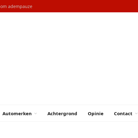
l om adempauze
Automerken
Achtergrond
Opinie
Contact