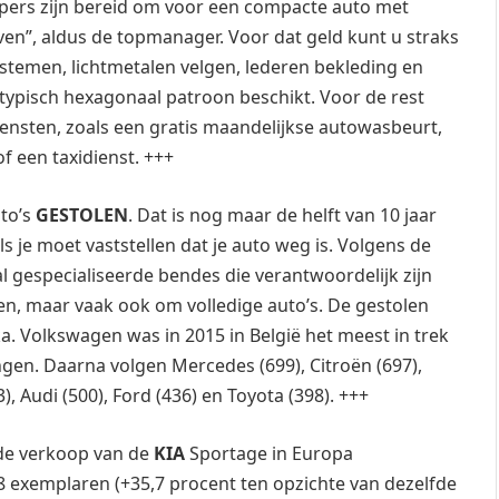
opers zijn bereid om voor een compacte auto met
ven”, aldus de topmanager. Voor dat geld kunt u straks
systemen, lichtmetalen velgen, lederen bekleding en
t typisch hexagonaal patroon beschikt. Voor de rest
ensten, zoals een gratis maandelijkse autowasbeurt,
f een taxidienst. +++
uto’s
GESTOLEN
. Dat is nog maar de helft van 10 jaar
s je moet vaststellen dat je auto weg is. Volgens de
al gespecialiseerde bendes die verantwoordelijk zijn
en, maar vaak ook om volledige auto’s. De gestolen
. Volkswagen was in 2015 in België het meest in trek
ngen. Daarna volgen Mercedes (699), Citroën (697),
, Audi (500), Ford (436) en Toyota (398). +++
 de verkoop van de
KIA
Sportage in Europa
8 exemplaren (+35,7 procent ten opzichte van dezelfde