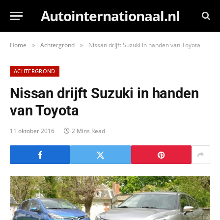
Autointernationaal.nl
Home
Achtergrond
Nissan drijft Suzuki in handen van Toyota
»
»
ACHTERGROND
Nissan drijft Suzuki in handen
van Toyota
11 oktober 2016
2 Mins Read