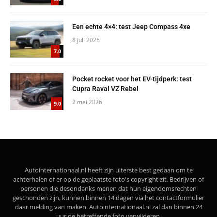
Een echte 4×4: test Jeep Compass 4xe
8 juli 2026
7.0
Pocket rocket voor het EV-tijdperk: test
Cupra Raval VZ Rebel
2 mei 2026
9.0
Autointernationaal.nl heeft zijn uiterste best gedaan om te
achterhalen of er op de geplaatste foto's copyright zit. Bedrijven of
personen die desondanks menen dat hun eigendomsrechten
geschonden zijn, kunnen binnen 14 dagen via het contactformulier
daar melding van maken. Autointernationaal.nl zal dan binnen 24
uur de betreffende foto verwijderen.