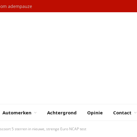
l om adempauze
Automerken
Achtergrond
Opinie
Contact
coort 5 sterren in nieuwe, strenge Euro NCAP test