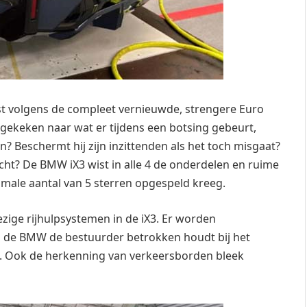
est volgens de compleet vernieuwde, strengere Euro
n gekeken naar wat er tijdens een botsing gebeurt,
 Beschermt hij zijn inzittenden als het toch misgaat?
icht? De BMW iX3 wist in alle 4 de onderdelen en ruime
imale aantal van 5 sterren opgespeld kreeg.
zige rijhulpsystemen in de iX3. Er worden
 de BMW de bestuurder betrokken houdt bij het
men. Ook de herkenning van verkeersborden bleek