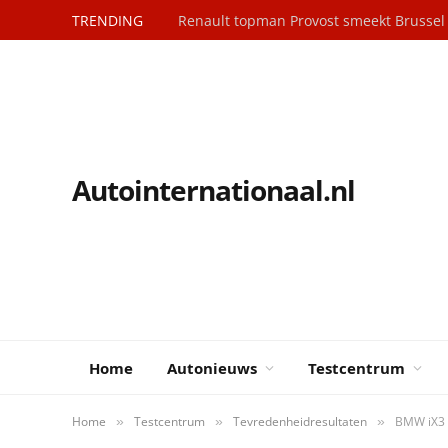
TRENDING
Renault topman Provost smeekt Brusse
Autointernationaal.nl
Home
Autonieuws
Testcentrum
Home
Testcentrum
Tevredenheidresultaten
BMW iX3 s
»
»
»