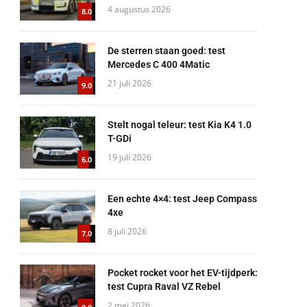
4 augustus 2026
8.0
De sterren staan goed: test
Mercedes C 400 4Matic
21 juli 2026
9.0
Stelt nogal teleur: test Kia K4 1.0
T-GDi
19 juli 2026
6.0
Een echte 4×4: test Jeep Compass
4xe
8 juli 2026
7.0
Pocket rocket voor het EV-tijdperk:
test Cupra Raval VZ Rebel
2 mei 2026