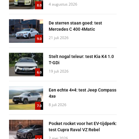
4 augustus 2026
8.0
De sterren staan goed: test
Mercedes C 400 4Matic
21 juli 2026
9.0
Stelt nogal teleur: test Kia K4 1.0
T-GDi
19 juli 2026
6.0
Een echte 4×4: test Jeep Compass
4xe
8 juli 2026
7.0
Pocket rocket voor het EV-tijdperk:
test Cupra Raval VZ Rebel
2 mei 2026