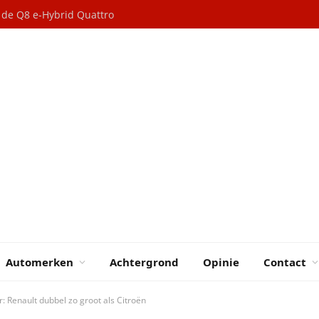
n de Q8 e-Hybrid Quattro
Automerken
Achtergrond
Opinie
Contact
 Renault dubbel zo groot als Citroën