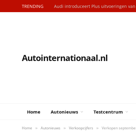
TRENDING
Audi introduceert Plus uitvoeringen va
Autointernationaal.nl
Home
Autonieuws
Testcentrum
Home
Autonieuws
Verkoopcijfers
Verkopen september:
»
»
»