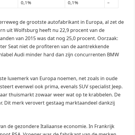
0,1%
0,1%
–
erreweg de grootste autofabrikant in Europa, al zet de
rn uit Wolfsburg heeft nu 22,9 procent van de
anden van 2015 was dat nog 25,0 procent. Oorzaak:
ter Seat niet de profiteren van de aantrekkende
mlabel Audi minder hard dan zijn concurrenten BMW
ste luxemerk van Europa noemen, net zoals in oude
eert evenwel ook prima, evenals SUV specialist Jeep.
haar thuismarkt zowaar weer wat op te krabbelen. De
. Dit merk verovert gestaag marktaandeel dankzij
van de gezondere Italiaanse economie. In Frankrijk
genoot PSA. Vroeger was de fabrikant van de merken