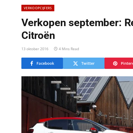
VERKOOPCIJFERS
Verkopen september: Re
Citroën
13 oktober 2016
4 Mins Read
Facebook
Twitter
Pinter