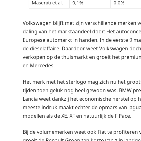
Maserati et al.
0,1%
0,0%
Volkswagen blijft met zijn verschillende merken v
daling van het marktaandeel door: Het autoconce
Europese automarkt in handen. In de eerste 9 ma
de dieselaffaire. Daardoor weet Volkswagen doch
verkopen op de thuismarkt en groeit het premiu
en Mercedes.
Het merk met het sterlogo mag zich nu het groot
tijden toen geluk nog heel gewoon was. BMW prest
Lancia weet dankzij het economische herstel op 
meeste indruk maakt echter de opmars van Jaguar
modellen als de XE, XF en natuurlijk de F Pace.
Bij de volumemerken weet ook Fiat te profiteren 
groeit de Renault Groep ten koste van zijn land