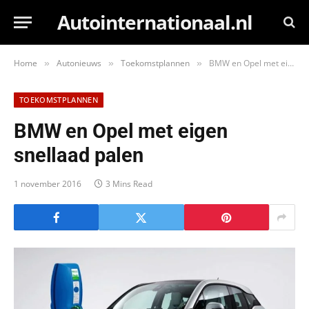
Autointernationaal.nl
Home
Autonieuws
Toekomstplannen
BMW en Opel met eigen snellaad palen
»
»
»
TOEKOMSTPLANNEN
BMW en Opel met eigen
snellaad palen
1 november 2016
3 Mins Read