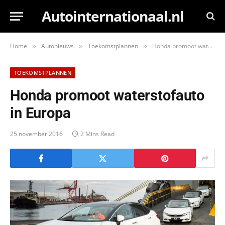
Autointernationaal.nl
Home
Autonieuws
Toekomstplannen
Honda promoot waterstofauto in Europa
»
»
»
TOEKOMSTPLANNEN
Honda promoot waterstofauto
in Europa
25 november 2016
2 Mins Read