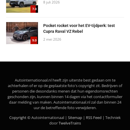
8 juli 2026
7.0
Pocket rocket voor het EV-tijdperk: test
Cupra Raval VZ Rebel
2 mei 2026
9.0
Autointernationaal.nl heeft zijn uiterste best gedaan om te
achterhalen of er op de geplaatste foto's copyright zit. Bedrijven of
personen die desondanks menen dat hun eigendomsrechten
geschonden zijn, kunnen binnen 14 dagen via het contactformulier
daar melding van maken. Autointernationaal.nl zal dan binnen 24
uur de betreffende foto verwijderen.
Copyright ©
Autointernationaal |
Sitemap
|
RSS Feed
| Techniek
door
TwelveTrains