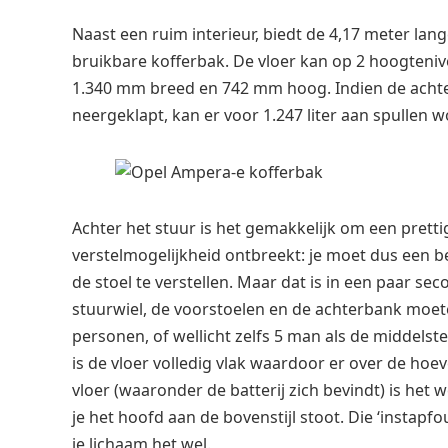
Naast een ruim interieur, biedt de 4,17 meter la
bruikbare kofferbak. De vloer kan op 2 hoogteni
1.340 mm breed en 742 mm hoog. Indien de achte
neergeklapt, kan er voor 1.247 liter aan spulle
Achter het stuur is het gemakkelijk om een ​​pretti
verstelmogelijkheid ontbreekt: je moet dus een be
de stoel te verstellen. Maar dat is in een paar 
stuurwiel, de voorstoelen en de achterbank moete
personen, of wellicht zelfs 5 man als de middelst
is de vloer volledig vlak waardoor er over de hoe
vloer (waaronder de batterij zich bevindt) is het w
je het hoofd aan de bovenstijl stoot. Die ‘instap
je lichaam het wel.