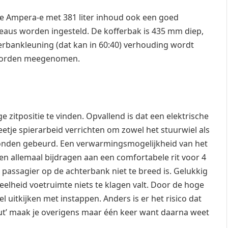
nge Ampera-e met 381 liter inhoud ook een goed
veaus worden ingesteld. De kofferbak is 435 mm diep,
rbankleuning (dat kan in 60:40) verhouding wordt
n worden meegenomen.
ge zitpositie te vinden. Opvallend is dat een elektrische
etje spierarbeid verrichten om zowel het stuurwiel als
seconden gebeurd. Een verwarmingsmogelijkheid van het
n allemaal bijdragen aan een comfortabele rit voor 4
e passagier op de achterbank niet te breed is. Gelukkig
veelheid voetruimte niets te klagen valt. Door de hoge
el uitkijken met instappen. Anders is er het risico dat
fout’ maak je overigens maar één keer want daarna weet