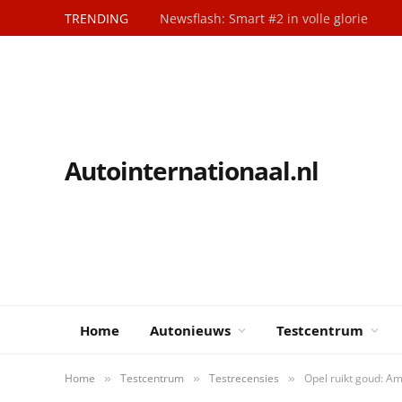
TRENDING
Newsflash: Smart #2 in volle glorie
Autointernationaal.nl
Home
Autonieuws
Testcentrum
Home
Testcentrum
Testrecensies
Opel ruikt goud: A
»
»
»