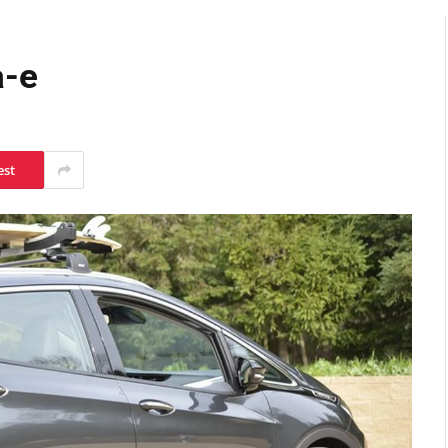
a-e
est