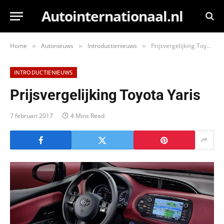
Autointernationaal.nl
Home
Autonieuws
Introductienieuws
Prijsvergelijking Toyota Yaris
»
»
»
INTRODUCTIENIEUWS
Prijsvergelijking Toyota Yaris
7 februari 2017
4 Mins Read