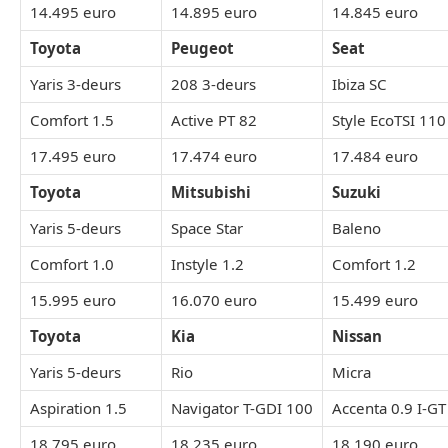
14.495 euro
14.895 euro
14.845 euro
Toyota
Peugeot
Seat
Yaris 3-deurs
208 3-deurs
Ibiza SC
Comfort 1.5
Active PT 82
Style EcoTSI 110
17.495 euro
17.474 euro
17.484 euro
Toyota
Mitsubishi
Suzuki
Yaris 5-deurs
Space Star
Baleno
Comfort 1.0
Instyle 1.2
Comfort 1.2
15.995 euro
16.070 euro
15.499 euro
Toyota
Kia
Nissan
Yaris 5-deurs
Rio
Micra
Aspiration 1.5
Navigator T-GDI 100
Accenta 0.9 I-GT
18.795 euro
18.235 euro
18.190 euro