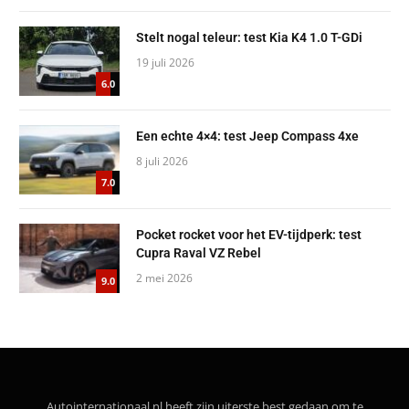
Stelt nogal teleur: test Kia K4 1.0 T-GDi
19 juli 2026
6.0
Een echte 4×4: test Jeep Compass 4xe
8 juli 2026
7.0
Pocket rocket voor het EV-tijdperk: test
Cupra Raval VZ Rebel
2 mei 2026
9.0
Autointernationaal.nl heeft zijn uiterste best gedaan om te