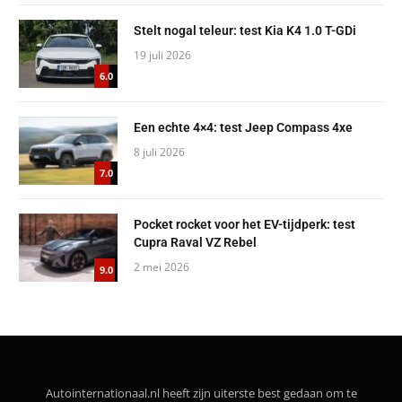
Stelt nogal teleur: test Kia K4 1.0 T-GDi
19 juli 2026
6.0
Een echte 4×4: test Jeep Compass 4xe
8 juli 2026
7.0
Pocket rocket voor het EV-tijdperk: test
Cupra Raval VZ Rebel
2 mei 2026
9.0
Autointernationaal.nl heeft zijn uiterste best gedaan om te