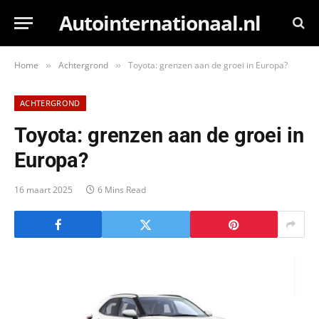
Autointernationaal.nl
Home
Achtergrond
Toyota: grenzen aan de groei in Europa?
»
»
ACHTERGROND
Toyota: grenzen aan de groei in
Europa?
16 maart 2025
6 Mins Read