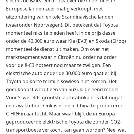
slechts de BZ4X: een cross-over die in de meeste
Europese landen zeer matig verkoopt, met
uitzondering van enkele Scandinavische landen
(waaronder Noorwegen). Dit betekent dat Toyota
momenteel niks te bieden heeft in de prijsklasse
onder de 40.000 euro waar Kia (EV3) en Skoda (Elroq)
momenteel de dienst uit maken. Om over het
marktsegment waarin Citroën nu order na order
voor de ë-C3 noteert nog maar te zwijgen. Een
elektrische auto onder de 30.000 euro gaat er bij
Toyota op korte termijn sowieso niet komen. Het
goedkoopst wordt een van Suzuki geleend model.
Voor ’s werelds grootste autofabrikant is dat nogal
een zwaktebod. Ook is er de in China te produceren
C-HR+ in aantocht. Maar waar blijft de in Europa
geproduceerde elektrische Toyota die zonder CO2-
transportboete verkocht kan gaan worden? Nee, wat