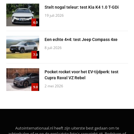
Stelt nogal teleur: test Kia K4 1.0 T-GDi
19 juli 2026
6.0
Een echte 4×4: test Jeep Compass 4xe
8 juli 2026
7.0
Pocket rocket voor het EV-tijdperk: test
Cupra Raval VZ Rebel
2 mei 2026
9.0
Autointernationaal.nl heeft zijn uiterste best gedaan om te
achterhalen of er op de geplaatste foto's copyright zit. Bedrijven of