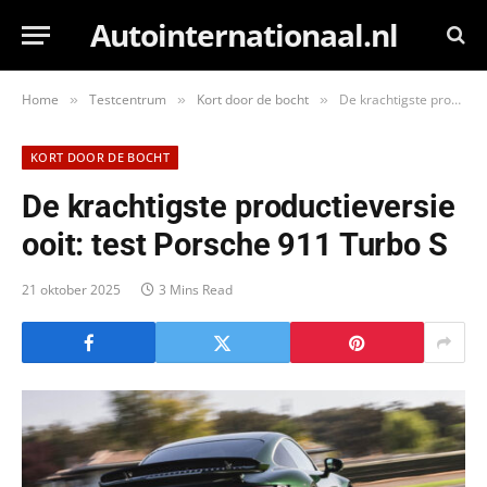
Autointernationaal.nl
Home
Testcentrum
Kort door de bocht
De krachtigste productieversie ooit: test Porsche 911 Turbo S
»
»
»
KORT DOOR DE BOCHT
De krachtigste productieversie
ooit: test Porsche 911 Turbo S
21 oktober 2025
3 Mins Read