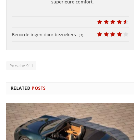
superieure comfort.
9
Beoordelingen door bezoekers
(
3
)
7.7
Porsche 911
RELATED
POSTS