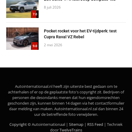
8 juli 2026
7.0
Pocket rocket voor het EV-tijdperk: test
Cupra Raval VZ Rebel
2 mei 2026
9.0
Autointernationaal.nl heeft zijn uiterste best gedaan om te
achterhalen of er op de geplaatste foto's copyright zit. Bedrijven of
personen die desondanks menen dat hun eigendomsrechten
geschonden zijn, kunnen binnen 14 dagen via het contactformulier
daar melding van maken. Autointernationaal.nl zal dan binnen 24
uur de betreffende foto verwijderen.
Copyright ©
Autointernationaal |
Sitemap
|
RSS Feed
| Techniek
door
TwelveTrains