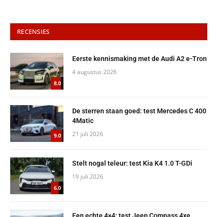
RECENSIES
Eerste kennismaking met de Audi A2 e-Tron
4 augustus 2026
8.0
De sterren staan goed: test Mercedes C 400
4Matic
21 juli 2026
9.0
Stelt nogal teleur: test Kia K4 1.0 T-GDi
19 juli 2026
6.0
Een echte 4×4: test Jeep Compass 4xe