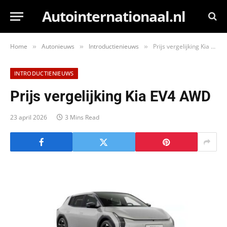
Autointernationaal.nl
Home
Autonieuws
Introductienieuws
Prijs vergelijking Kia EV4 AWD
»
»
»
INTRODUCTIENIEUWS
Prijs vergelijking Kia EV4 AWD
23 april 2026
3 Mins Read