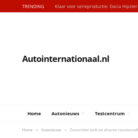
TRENDING
Klaar voor serieproductie: Dacia Hipster
Autointernationaal.nl
Home
Autonieuws
Testcentrum
Home
Autonieuws
Zomerhitte leidt tot afname reactiesnel
»
»