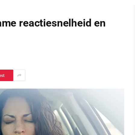
name reactiesnelheid en
est