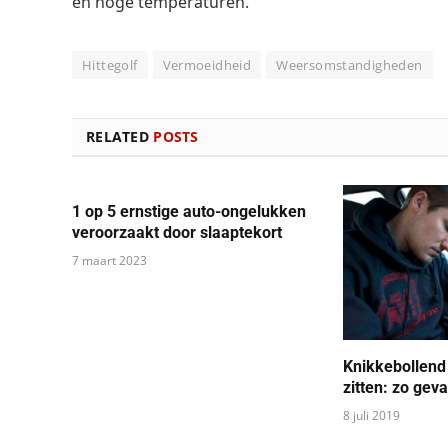
en hoge temperaturen.
Hittegolf
Vermoeidheid
Weersomstandigheden
RELATED
POSTS
1 op 5 ernstige auto-ongelukken
veroorzaakt door slaaptekort
7 maart 2023
Knikkebollend 
zitten: zo geva
8 juli 2019