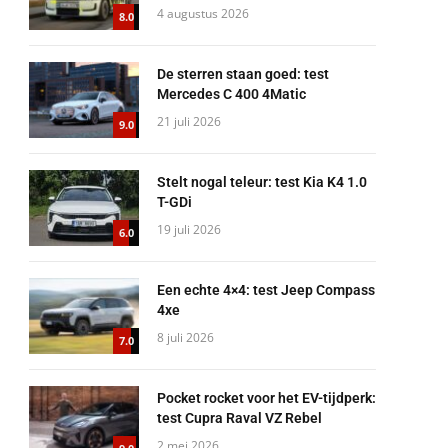
4 augustus 2026
8.0
De sterren staan goed: test
Mercedes C 400 4Matic
21 juli 2026
9.0
Stelt nogal teleur: test Kia K4 1.0
T-GDi
19 juli 2026
6.0
Een echte 4×4: test Jeep Compass
4xe
8 juli 2026
7.0
Pocket rocket voor het EV-tijdperk:
test Cupra Raval VZ Rebel
2 mei 2026