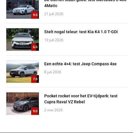
4Matic
21 juli 2026
9.0
Stelt nogal teleur: test Kia K4 1.0 T-GDi
19 juli 2026
6.0
Een echte 4×4: test Jeep Compass 4xe
8 juli 2026
7.0
Pocket rocket voor het EV-tijdperk: test
Cupra Raval VZ Rebel
2 mei 2026
9.0