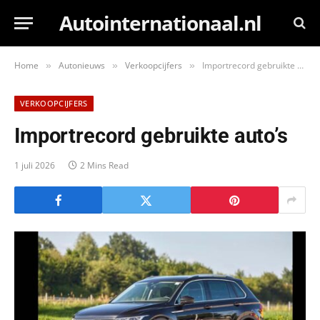
Autointernationaal.nl
Home
Autonieuws
Verkoopcijfers
Importrecord gebruikte auto’s
»
»
»
VERKOOPCIJFERS
Importrecord gebruikte auto’s
1 juli 2026
2 Mins Read