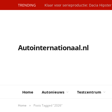
TRENDING
Klaar voor serieproductie: Dacia Hipster
Autointernationaal.nl
Home
Autonieuws
Testcentrum
Home
Posts Tagged "2026"
»