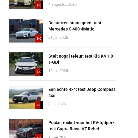
4 augustus 2026
8.0
De sterren staan goed: test
Mercedes C 400 4Matic
21 juli 2026
9.0
Stelt nogal teleur: test Kia K4 1.0
T-GDi
19 juli 2026
6.0
Een echte 4×4: test Jeep Compass
4xe
8 juli 2026
7.0
Pocket rocket voor het EV-tijdperk:
test Cupra Raval VZ Rebel
2 mei 2026