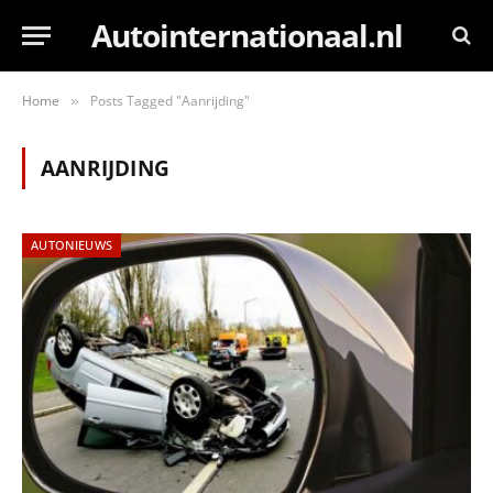
Autointernationaal.nl
Home
Posts Tagged "Aanrijding"
»
AANRIJDING
AUTONIEUWS