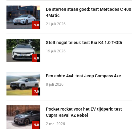
De sterren staan goed: test Mercedes C 400
4Matic
21 juli 2026
9.0
Stelt nogal teleur: test Kia K4 1.0 T-GDi
19 juli 2026
6.0
Een echte 4×4: test Jeep Compass 4xe
8 juli 2026
7.0
Pocket rocket voor het EV-tijdperk: test
Cupra Raval VZ Rebel
2 mei 2026
9.0