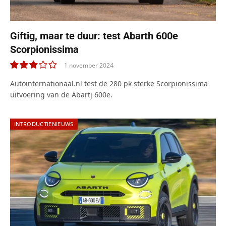
Giftig, maar te duur: test Abarth 600e
Scorpionissima
1 november 2024
6.0
Autointernationaal.nl test de 280 pk sterke Scorpionissima
uitvoering van de Abartj 600e.
INTRODUCTIENIEUWS