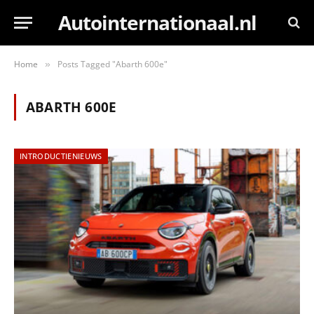
Autointernationaal.nl
Home
Posts Tagged "Abarth 600e"
»
ABARTH 600E
INTRODUCTIENIEUWS