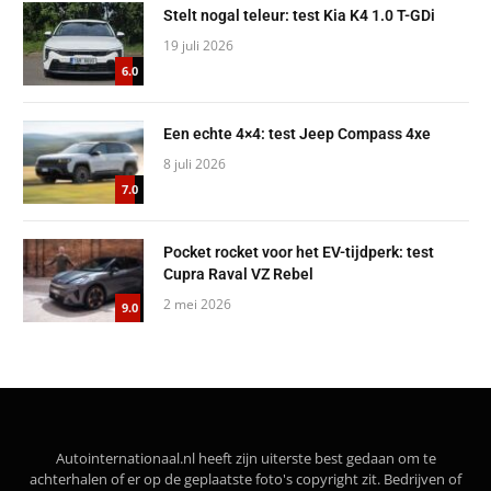
Stelt nogal teleur: test Kia K4 1.0 T-GDi
19 juli 2026
6.0
Een echte 4×4: test Jeep Compass 4xe
8 juli 2026
7.0
Pocket rocket voor het EV-tijdperk: test
Cupra Raval VZ Rebel
2 mei 2026
9.0
Autointernationaal.nl heeft zijn uiterste best gedaan om te
achterhalen of er op de geplaatste foto's copyright zit. Bedrijven of