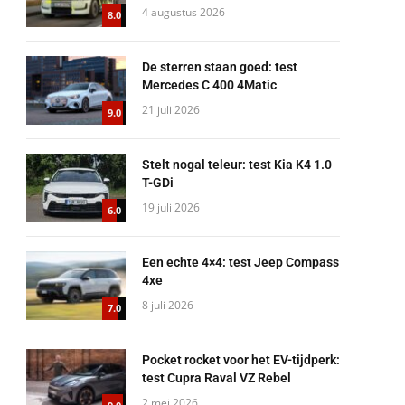
4 augustus 2026
8.0
De sterren staan goed: test
Mercedes C 400 4Matic
21 juli 2026
9.0
Stelt nogal teleur: test Kia K4 1.0
T-GDi
19 juli 2026
6.0
Een echte 4×4: test Jeep Compass
4xe
8 juli 2026
7.0
Pocket rocket voor het EV-tijdperk:
test Cupra Raval VZ Rebel
2 mei 2026