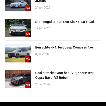
4Matic
21 juli 2026
9.0
Stelt nogal teleur: test Kia K4 1.0 T-GDi
19 juli 2026
6.0
Een echte 4×4: test Jeep Compass 4xe
8 juli 2026
7.0
Pocket rocket voor het EV-tijdperk: test
Cupra Raval VZ Rebel
2 mei 2026
9.0