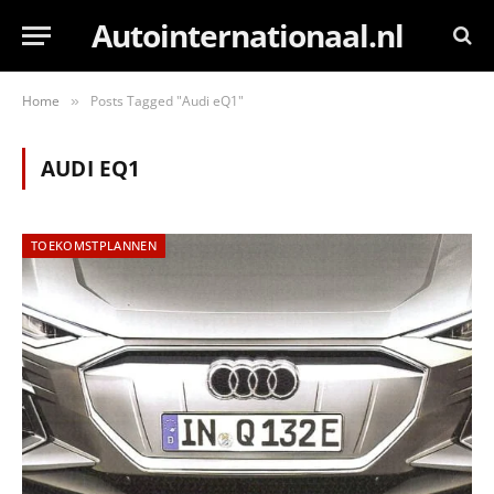
Autointernationaal.nl
Home
Posts Tagged "Audi eQ1"
»
AUDI EQ1
TOEKOMSTPLANNEN