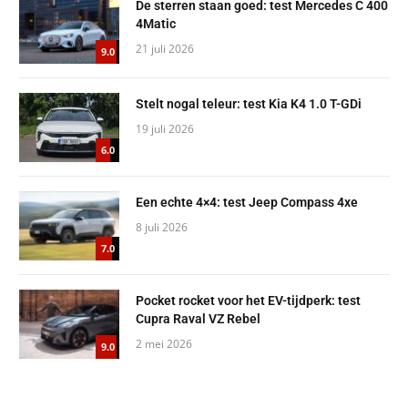
De sterren staan goed: test Mercedes C 400
4Matic
21 juli 2026
9.0
Stelt nogal teleur: test Kia K4 1.0 T-GDi
19 juli 2026
6.0
Een echte 4×4: test Jeep Compass 4xe
8 juli 2026
7.0
Pocket rocket voor het EV-tijdperk: test
Cupra Raval VZ Rebel
2 mei 2026
9.0