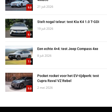
21 juli 2026
9.0
Stelt nogal teleur: test Kia K4 1.0 T-GDi
19 juli 2026
6.0
Een echte 4×4: test Jeep Compass 4xe
8 juli 2026
7.0
Pocket rocket voor het EV-tijdperk: test
Cupra Raval VZ Rebel
2 mei 2026
9.0