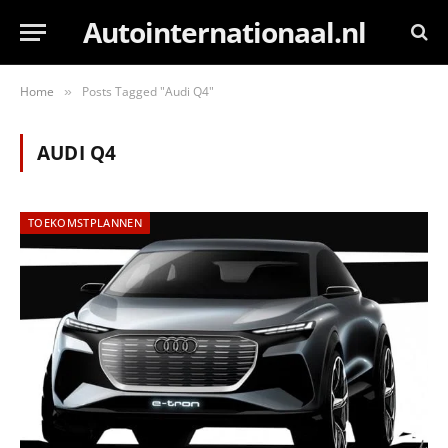
Autointernationaal.nl
Home
Posts Tagged "Audi Q4"
»
AUDI Q4
TOEKOMSTPLANNEN