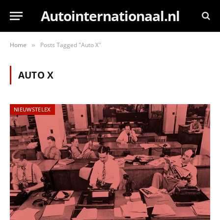
Autointernationaal.nl
Home
Posts Tagged "Auto X"
»
AUTO X
NIEUWSTELEX