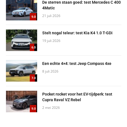
De sterren staan goed: test Mercedes C 400
4Matic
21 juli 2026
9.0
Stelt nogal teleur: test Kia K4 1.0 T-GDi
19 juli 2026
6.0
Een echte 4×4: test Jeep Compass 4xe
8 juli 2026
7.0
Pocket rocket voor het EV-tijdperk: test
Cupra Raval VZ Rebel
2 mei 2026
9.0