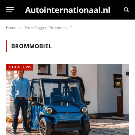
Autointernationaal.nl
Home
Posts Tagged "Brommobiel"
»
BROMMOBIEL
AUTONIEUWS