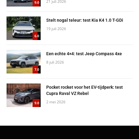
21 juli 2026
9.0
Stelt nogal teleur: test Kia K4 1.0 T-GDi
19 juli 2026
6.0
Een echte 4×4: test Jeep Compass 4xe
8 juli 2026
7.0
Pocket rocket voor het EV-tijdperk: test
Cupra Raval VZ Rebel
2 mei 2026
9.0