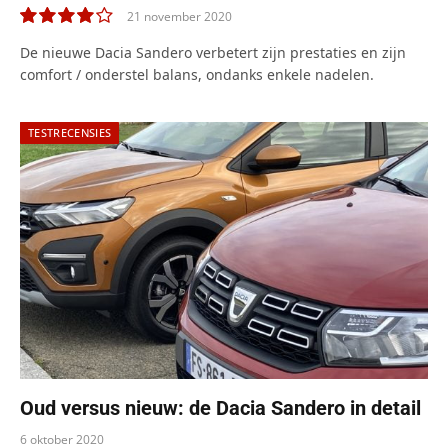
21 november 2020
8.0
De nieuwe Dacia Sandero verbetert zijn prestaties en zijn
comfort / onderstel balans, ondanks enkele nadelen.
TESTRECENSIES
Oud versus nieuw: de Dacia Sandero in detail
6 oktober 2020