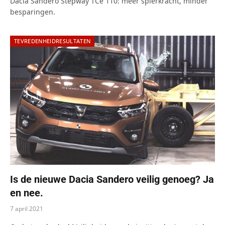
7.0
Dacia Sandero Stepway TCe 110: meer spierkracht, minder
besparingen.
TEVREDENHEIDRESULTATEN
Is de nieuwe Dacia Sandero veilig genoeg? Ja
en nee.
7 april 2021