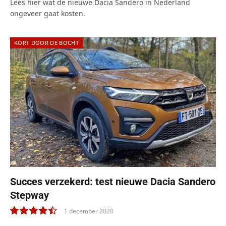
Lees hier wat de nieuwe Dacia Sandero in Nederland
ongeveer gaat kosten.
KORT DOOR DE BOCHT
Succes verzekerd: test nieuwe Dacia Sandero
Stepway
1 december 2020