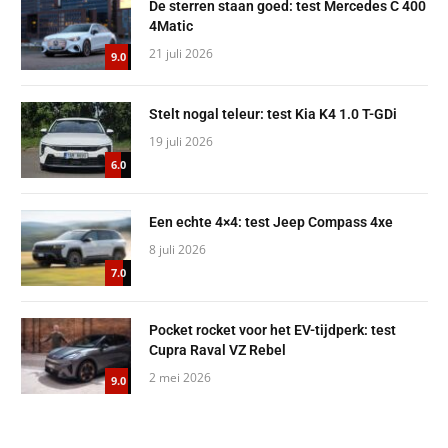
De sterren staan goed: test Mercedes C 400
4Matic
21 juli 2026
9.0
Stelt nogal teleur: test Kia K4 1.0 T-GDi
19 juli 2026
6.0
Een echte 4×4: test Jeep Compass 4xe
8 juli 2026
7.0
Pocket rocket voor het EV-tijdperk: test
Cupra Raval VZ Rebel
2 mei 2026
9.0