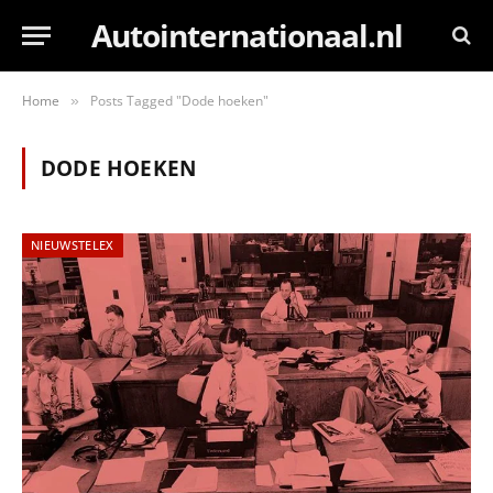
Autointernationaal.nl
Home
Posts Tagged "Dode hoeken"
»
DODE HOEKEN
NIEUWSTELEX