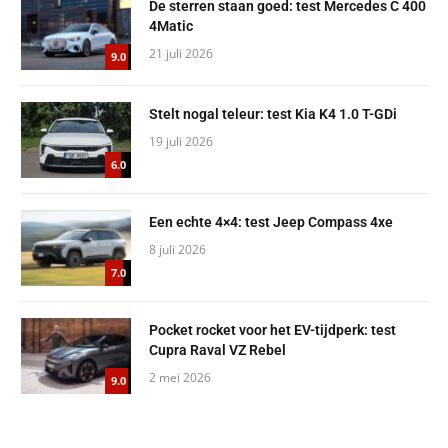
De sterren staan goed: test Mercedes C 400
4Matic
21 juli 2026
9.0
Stelt nogal teleur: test Kia K4 1.0 T-GDi
19 juli 2026
6.0
Een echte 4×4: test Jeep Compass 4xe
8 juli 2026
7.0
Pocket rocket voor het EV-tijdperk: test
Cupra Raval VZ Rebel
2 mei 2026
9.0