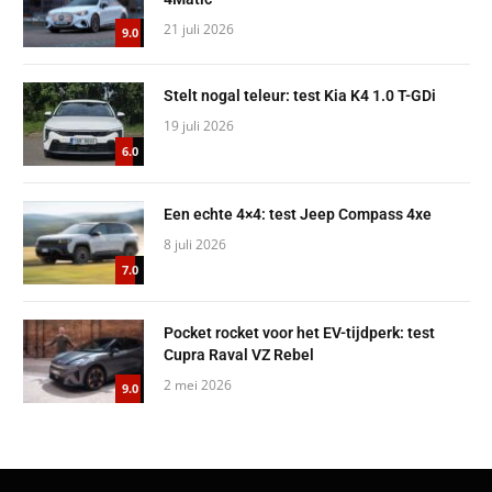
21 juli 2026
9.0
Stelt nogal teleur: test Kia K4 1.0 T-GDi
19 juli 2026
6.0
Een echte 4×4: test Jeep Compass 4xe
8 juli 2026
7.0
Pocket rocket voor het EV-tijdperk: test
Cupra Raval VZ Rebel
2 mei 2026
9.0