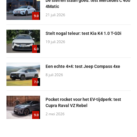
De sterren staan goed: test Mercedes C 400
4Matic
21 juli 2026
9.0
Stelt nogal teleur: test Kia K4 1.0 T-GDi
19 juli 2026
6.0
Een echte 4×4: test Jeep Compass 4xe
8 juli 2026
7.0
Pocket rocket voor het EV-tijdperk: test
Cupra Raval VZ Rebel
2 mei 2026
9.0