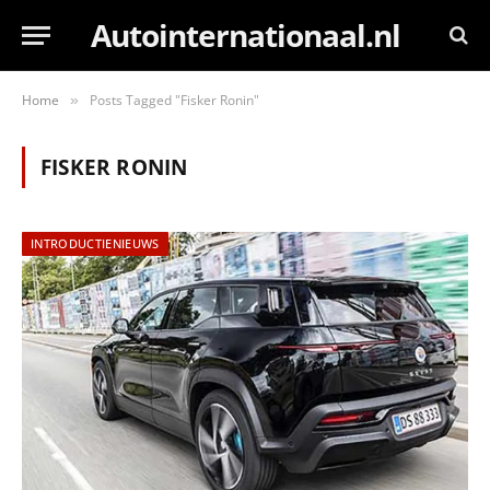
Autointernationaal.nl
Home
Posts Tagged "Fisker Ronin"
»
FISKER RONIN
INTRODUCTIENIEUWS