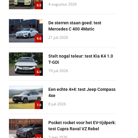
4 augustus 2026
8.0
De sterren staan goed: test
Mercedes C 400 4Matic
21 juli 2026
9.0
Stelt nogal teleur: test Kia K4 1.0
T-GDi
19 juli 2026
6.0
Een echte 4×4: test Jeep Compass
4xe
8 juli 2026
7.0
Pocket rocket voor het EV-tijdperk:
test Cupra Raval VZ Rebel
2 mei 2026