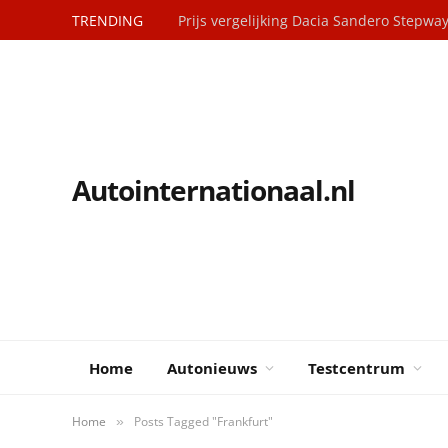
TRENDING
Prijs vergelijking Dacia Sandero Stepwa
Autointernationaal.nl
Home
Autonieuws
Testcentrum
Home
Posts Tagged "Frankfurt"
»